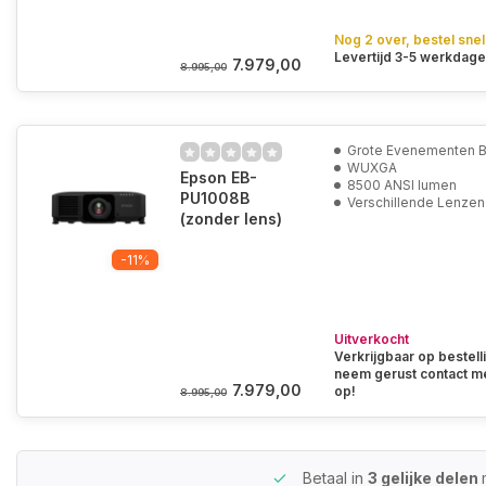
Nog 2 over, bestel snel
Levertijd 3-5 werkdag
7.979,00
8.995,00
Grote Evenementen 
WUXGA
Epson EB-
8500 ANSI lumen
PU1008B
Verschillende Lenzen
(zonder lens)
-11%
Uitverkocht
Verkrijgbaar op bestell
neem gerust contact m
7.979,00
op!
8.995,00
Betaal in
3 gelijke delen