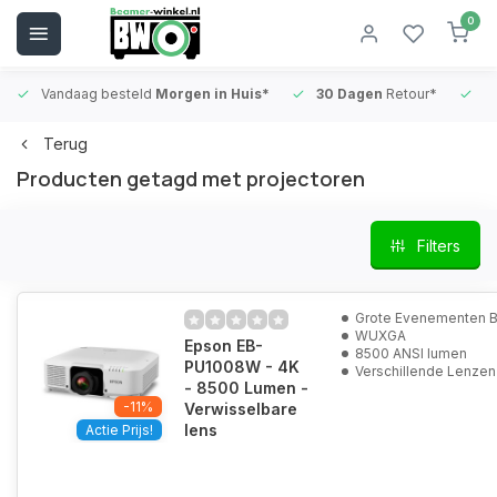
0
Vandaag besteld
Morgen in Huis*
30 Dagen
Retour*
B
Terug
Producten getagd met projectoren
Filters
Grote Evenementen 
WUXGA
Epson EB-
8500 ANSI lumen
PU1008W - 4K
Verschillende Lenzen
- 8500 Lumen -
-11%
Verwisselbare
lens
Actie Prijs!