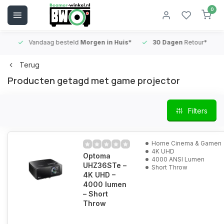
0
Vandaag besteld
Morgen in Huis*
30 Dagen
Retour*
B
Terug
Producten getagd met game projector
Filters
Home Cinema & Gamen
4K UHD
Optoma
4000 ANSI Lumen
UHZ36STe –
Short Throw
4K UHD –
4000 lumen
– Short
Throw