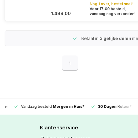
Nog 1 over, bestel snel!
Voor 17:00 besteld,
1.499,00
vandaag nog verzonden!
Betaal in
3 gelijke delen
me
1
Vandaag besteld
Morgen in Huis*
30 Dagen
Retour*
Klantenservice