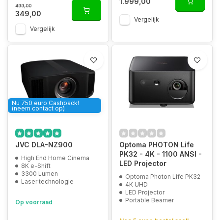
1.999,00
499,00
349,00
Vergelijk
Vergelijk
Nu 750 euro Cashback!
(neem contact op)
JVC DLA-NZ900
Optoma PHOTON Life
PK32 - 4K - 1100 ANSI -
High End Home Cinema
LED Projector
8K e-Shift
3300 Lumen
Optoma Photon Life PK32
Laser technologie
4K UHD
LED Projector
Portable Beamer
Op voorraad