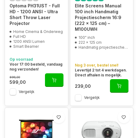
Optoma PH31UST - Full
Elite Screens Manual
HD - 1200 ANSI - Ultra
100 inch Handmatig
Short Throw Laser
Projectiescherm 16:9
Projector
(222 x 125 cm) –
M100UWH
Home Cinema & Onderweg
Full HD
100" inch
1200 ANSI Lumen
222 x 125 cm
Smart Beamer
Handmatig projectiescherm
Op voorraad
Voor 17:00 besteld, vandaag
Nog 3 over, bestel snel!
nog verzonden!
Levertijd 2 tot 4 werkdagen.
Direct afhalen is mogelijk.
899,00
599,00
239,00
Vergelijk
Vergelijk