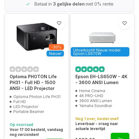
Betaal in
3 gelijke delen
met 0% rente
-30%
Uitverkocht! Nieuw model
Nieuw!
Epson LS670W
Optoma PHOTON Life
Epson EH-LS650W - 4K
PH31 - Full HD - 1500
- 3600 ANSI Lumen
ANSI - LED Projector
Home Cinema
4K PRO-UHD
Optoma Photon Life PH31
3600 ANSI Lumen
Full HD
Yamaha Soundbar
LED Projector
Portable Beamer
Nog 1 over, bestel snel!
Leverbaar - vraag naar
Op voorraad
actuele levertijd
Voor 17:00 besteld, vandaag
nog verzonden!