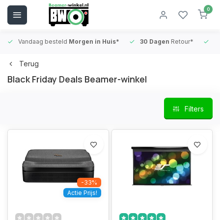
0
Vandaag besteld
Morgen in Huis*
30 Dagen
Retour*
B
Terug
Black Friday Deals Beamer-winkel
Filters
-33%
Actie Prijs!