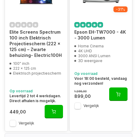
-31%
Elite Screens Spectrum
Epson EH-TW7000 - 4K
100 inch Elektrisch
- 3000 Lumen
Projectiescherm (222 x
Home Cinema
125 cm) – Zwarte
4K UHD
behuizing- Electric100H
3000 ANSI Lumen
3D weergave
100" inch
222 x 125 cm
Elektrisch projectiescherm
Op voorraad
Voor 18:00 besteld, vandaag
nog verzonden!
Op voorraad
1.299,00
899,00
Levertijd 2 tot 4 werkdagen.
Direct afhalen is mogelijk.
Vergelijk
449,00
Vergelijk