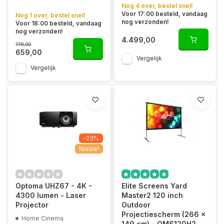
Nog 4 over, bestel snel!
Voor 17:00 besteld, vandaag
Nog 1 over, bestel snel!
nog verzonden!
Voor 18:00 besteld, vandaag
nog verzonden!
4.499,00
779,00
659,00
Vergelijk
Vergelijk
-23%
Nieuw!
Optoma UHZ67 - 4K -
Elite Screens Yard
4300 lumen - Laser
Master2 120 inch
Projector
Outdoor
Projectiescherm (266 x
Home Cinema
149 cm) – OMS120H2